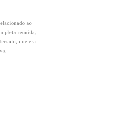
relacionado ao
mpleta reunida,
eriado, que era
va.