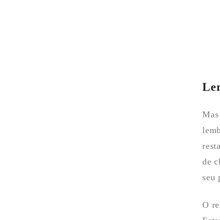
Le
Mas 
lemb
rest
de c
seu 
O re