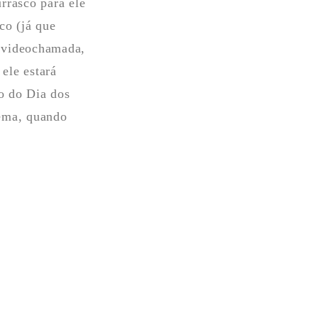
rrasco para ele
co (já que
a videochamada,
ele estará
o do Dia dos
lema, quando