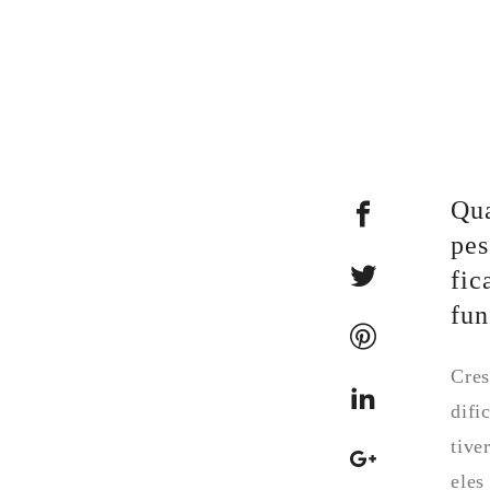
Qua
pes
fic
fun
Cres
difi
tive
eles