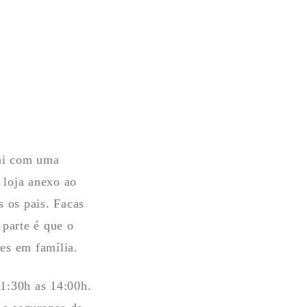
pai com uma
 loja anexo ao
s os pais. Facas
 parte é que o
es em família.
11:30h as 14:00h.