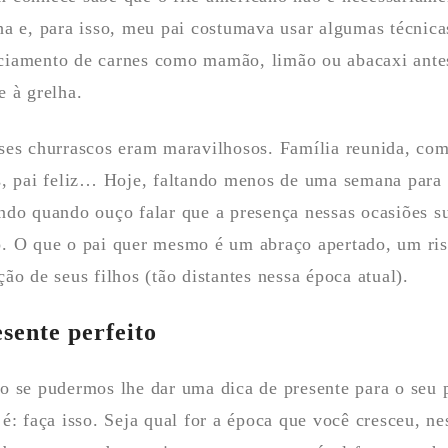
ha e, para isso, meu pai costumava usar algumas técnica
iamento de carnes como mamão, limão ou abacaxi antes
e à grelha.
ses churrascos eram maravilhosos. Família reunida, comi
s, pai feliz… Hoje, faltando menos de uma semana para 
ndo quando ouço falar que a presença nessas ocasiões s
. O que o pai quer mesmo é um abraço apertado, um ris
ção de seus filhos (tão distantes nessa época atual).
sente perfeito
o se pudermos lhe dar uma dica de presente para o seu 
 é: faça isso. Seja qual for a época que você cresceu, n