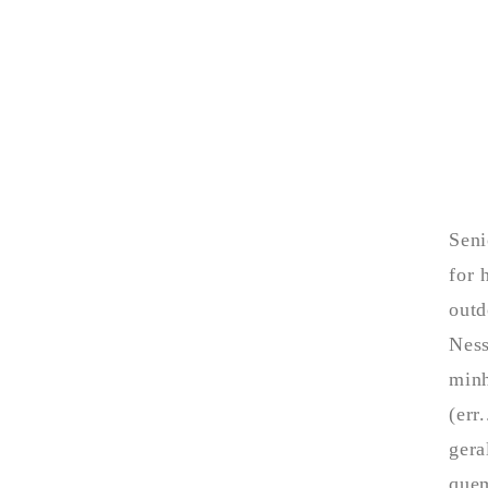
Seni
for 
outd
Ness
minh
(err
gera
quem