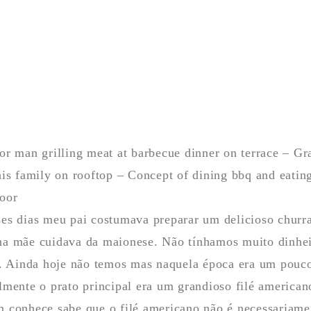
or man grilling meat at barbecue dinner on terrace – Gr
his family on rooftop – Concept of dining bbq and eatin
oor
es dias meu pai costumava preparar um delicioso churr
a mãe cuidava da maionese. Não tínhamos muito dinhei
.. Ainda hoje não temos mas naquela época era um pouco
lmente o prato principal era um grandioso filé american
 conhece sabe que o filé americano não é necessariame