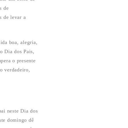
s de
 de levar a
da boa, alegria,
o Dia dos Pais,
upera o presente
o verdadeiro,
pai neste Dia dos
este domingo dê