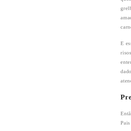
grel
amac
carn
E es
riso
ente
dado
aten
Pre
Entã
Pais