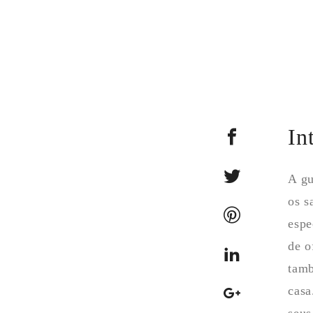
In
A gu
os s
espe
de o
tamb
casa