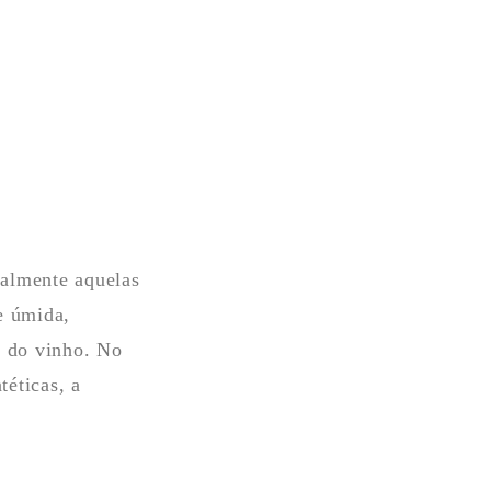
ialmente aquelas
e úmida,
l do vinho. No
téticas, a