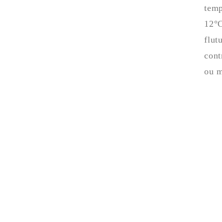
temp
12°C
flut
cont
ou 