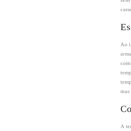
seus
cara
Es
Ao i
arma
cont
temp
temp
mas 
Co
A te