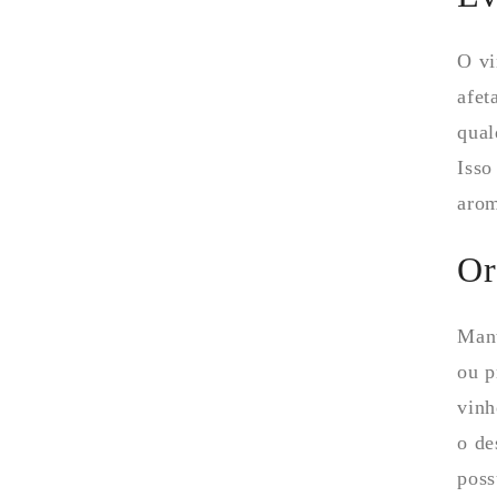
O vi
afet
qual
Isso
arom
Or
Mant
ou p
vinh
o de
poss