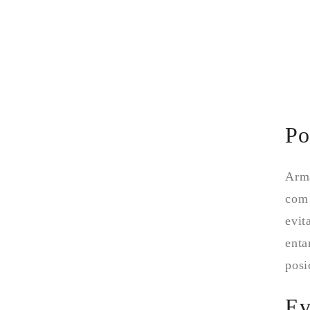
Po
Arma
com 
evit
enta
posi
Ev