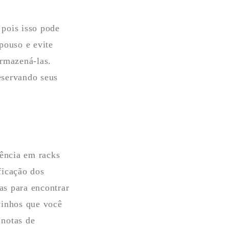
 pois isso pode
pouso e evite
armazená-las.
eservando seus
ência em racks
ificação dos
as para encontrar
vinhos que você
 notas de