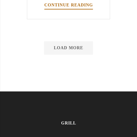
CONTINUE READING
R
E
A
Ç
Ã
O
LOAD MORE
D
E
M
A
I
L
L
A
R
D
,
GRILL
A