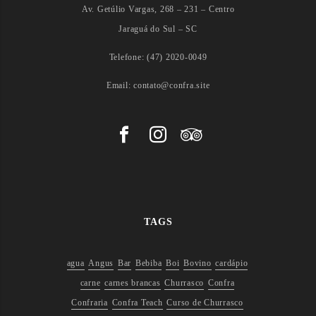
P
Av. Getúlio Vargas, 268 – 231 – Centro
R
Jaraguá do Sul – SC
E
N
Telefone: (47) 2020-0049
D
A
Email: contato@confra.site
D
E
U
M
A
V
E
Z
TAGS
P
O
agua
Angus
Bar
Bebiba
Boi
Bovino
cardápio
R
carne
carnes brancas
Churrasco
Confra
T
Confraria
Confra Teach
Curso de Churrasco
O