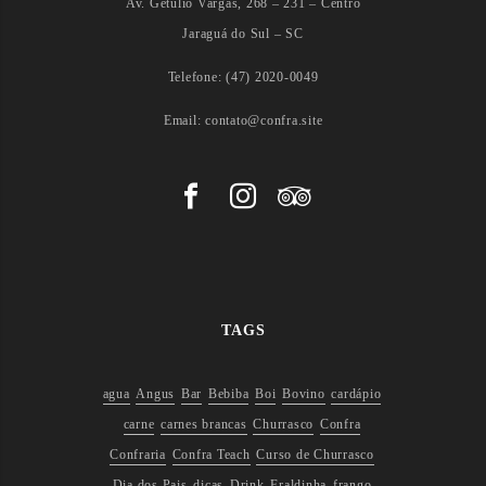
Av. Getúlio Vargas, 268 – 231 – Centro
Jaraguá do Sul – SC
Telefone: (47) 2020-0049
Email: contato@confra.site
TAGS
agua
Angus
Bar
Bebiba
Boi
Bovino
cardápio
carne
carnes brancas
Churrasco
Confra
Confraria
Confra Teach
Curso de Churrasco
Dia dos Pais
dicas
Drink
Fraldinha
frango