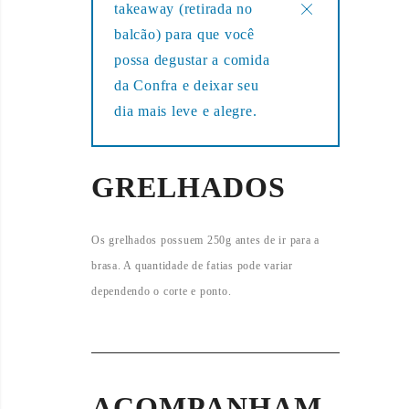
takeaway (retirada no
balcão) para que você
possa degustar a comida
da Confra e deixar seu
dia mais leve e alegre.
GRELHADOS
Os grelhados possuem 250g antes de ir para a
brasa. A quantidade de fatias pode variar
dependendo o corte e ponto.
ACOMPANHAM