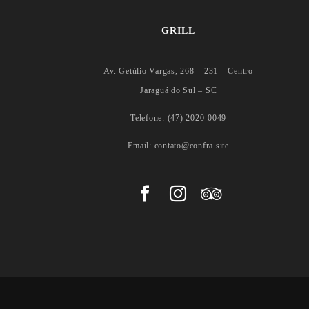
:
C
GRILL
O
N
Av. Getúlio Vargas, 268 – 231 – Centro
H
Jaraguá do Sul – SC
E
Ç
Telefone: (47) 2020-0049
A
A
Email: contato@confra.site
M
A
R
G
A
R
I
N
A