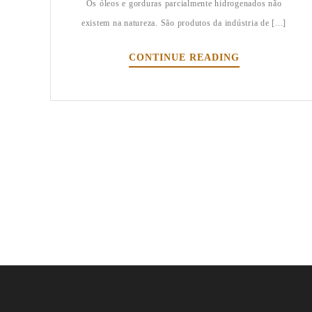
Os óleos e gorduras parcialmente hidrogenados não
existem na natureza. São produtos da indústria de [...]
CONTINUE READING
C
R
E
M
O
S
A
E
P
E
R
I
G
O
S
A