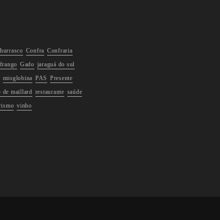
hurrasco
Confra
Confraria
frango
Gado
jaraguá do sul
mioglobina
PAS
Presente
o de maillard
restaurante
saúde
rismo
vinho