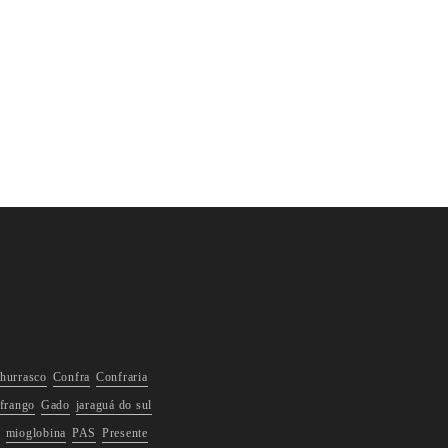
hurrasco
Confra
Confraria
frango
Gado
jaraguá do sul
mioglobina
PAS
Presente