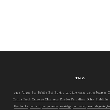
TAGS
agua
Angus
Bar
Bebiba
Boi
Bovino
cardápio
carne
carnes brancas
C
Confra Teach
Curso de Churrasco
Dia dos Pais
dicas
Drink
Fraldinha
Kombucha
maillard
mal passado
manteiga
marinada[
menu degustação