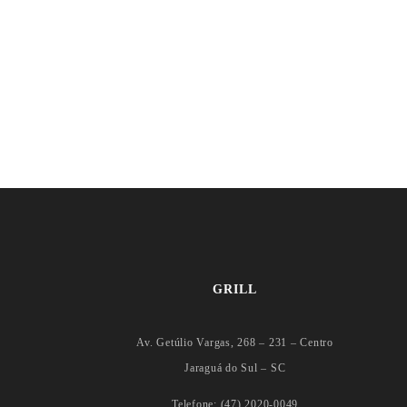
GRILL
Av. Getúlio Vargas, 268 – 231 – Centro
Jaraguá do Sul – SC
Telefone: (47) 2020-0049