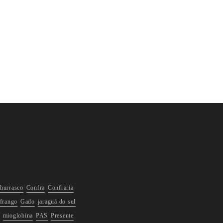
hurrasco
Confra
Confraria
frango
Gado
jaraguá do sul
mioglobina
PAS
Presente