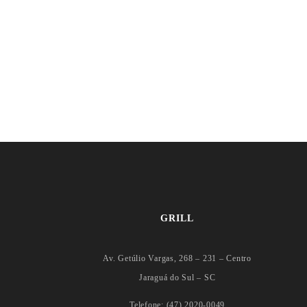
GRILL
Av. Getúlio Vargas, 268 – 231 – Centro
Jaraguá do Sul – SC
Telefone: (47) 2020-0049