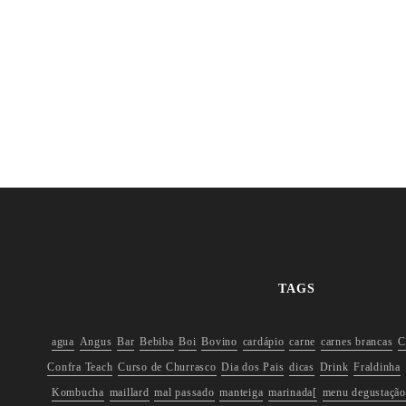
TAGS
agua
Angus
Bar
Bebiba
Boi
Bovino
cardápio
carne
carnes brancas
C
Confra Teach
Curso de Churrasco
Dia dos Pais
dicas
Drink
Fraldinha
Kombucha
maillard
mal passado
manteiga
marinada[
menu degustação