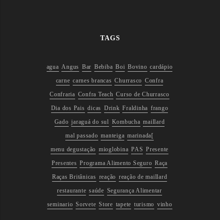
TAGS
agua
Angus
Bar
Bebiba
Boi
Bovino
cardápio
carne
carnes brancas
Churrasco
Confra
Confraria
Confra Teach
Curso de Churrasco
Dia dos Pais
dicas
Drink
Fraldinha
frango
Gado
jaraguá do sul
Kombucha
maillard
mal passado
manteiga
marinada[
menu degustação
mioglobina
PAS
Presente
Presentes
Programa Alimento Seguro
Raça
Raças Britânicas
reação
reação de maillard
restaurante
saúde
Segurança Alimentar
seminario
Sorvete
Store
tapete
turismo
vinho