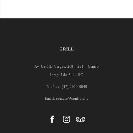
GRILL
Av. Getúlio Vargas, 268 – 231 – Centro
Jaraguá do Sul – SC
Telefone: (47) 2020-0049
Email: contato@confra.site