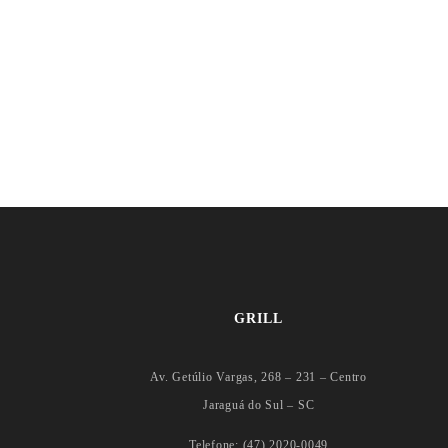
GRILL
Av. Getúlio Vargas, 268 – 231 – Centro
Jaraguá do Sul – SC
Telefone: (47) 2020-0049