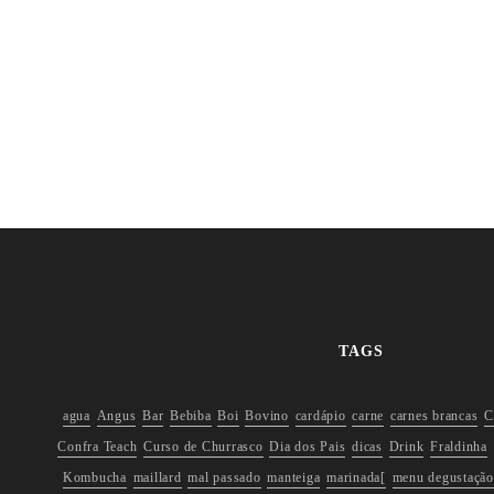
TAGS
agua
Angus
Bar
Bebiba
Boi
Bovino
cardápio
carne
carnes brancas
C
Confra Teach
Curso de Churrasco
Dia dos Pais
dicas
Drink
Fraldinha
Kombucha
maillard
mal passado
manteiga
marinada[
menu degustação