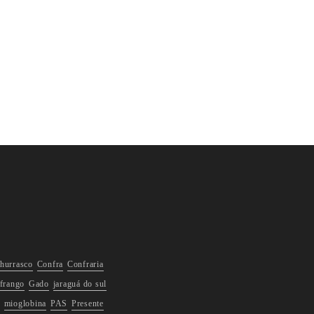
hurrasco
Confra
Confraria
frango
Gado
jaraguá do sul
mioglobina
PAS
Presente