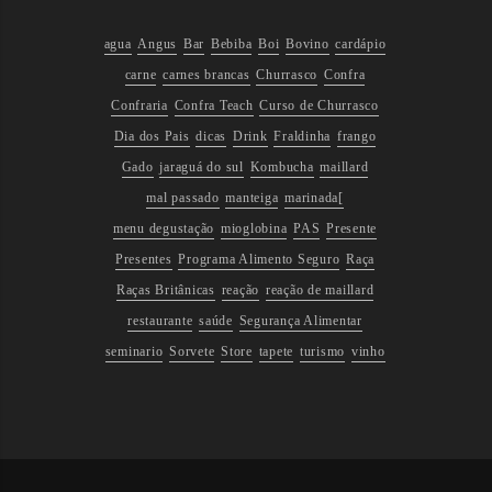
agua
Angus
Bar
Bebiba
Boi
Bovino
cardápio
carne
carnes brancas
Churrasco
Confra
Confraria
Confra Teach
Curso de Churrasco
Dia dos Pais
dicas
Drink
Fraldinha
frango
Gado
jaraguá do sul
Kombucha
maillard
mal passado
manteiga
marinada[
menu degustação
mioglobina
PAS
Presente
Presentes
Programa Alimento Seguro
Raça
Raças Britânicas
reação
reação de maillard
restaurante
saúde
Segurança Alimentar
seminario
Sorvete
Store
tapete
turismo
vinho