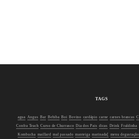
TAGS
agua
Angus
Bar
Bebiba
Boi
Bovino
cardápio
carne
carnes brancas
C
Confra Teach
Curso de Churrasco
Dia dos Pais
dicas
Drink
Fraldinha
Kombucha
maillard
mal passado
manteiga
marinada[
menu degustação