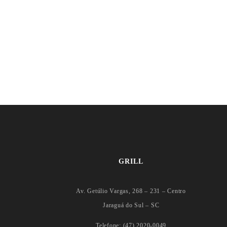
GRILL
Av. Getúlio Vargas, 268 – 231 – Centro
Jaraguá do Sul – SC
Telefone: (47) 2020-0049