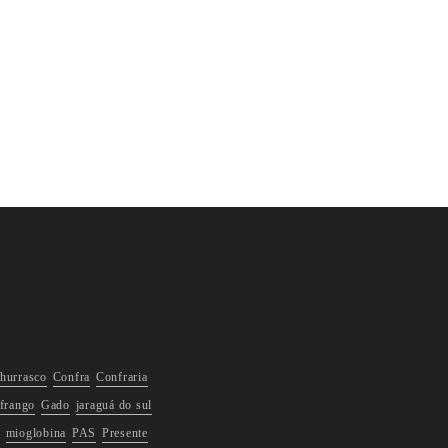
hurrasco
Confra
Confraria
frango
Gado
jaraguá do sul
mioglobina
PAS
Presente