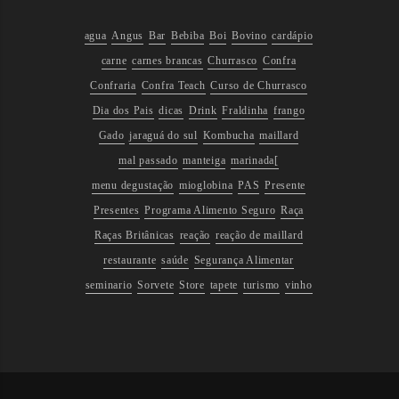
agua
Angus
Bar
Bebiba
Boi
Bovino
cardápio
carne
carnes brancas
Churrasco
Confra
Confraria
Confra Teach
Curso de Churrasco
Dia dos Pais
dicas
Drink
Fraldinha
frango
Gado
jaraguá do sul
Kombucha
maillard
mal passado
manteiga
marinada[
menu degustação
mioglobina
PAS
Presente
Presentes
Programa Alimento Seguro
Raça
Raças Britânicas
reação
reação de maillard
restaurante
saúde
Segurança Alimentar
seminario
Sorvete
Store
tapete
turismo
vinho