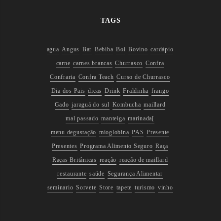
TAGS
agua
Angus
Bar
Bebiba
Boi
Bovino
cardápio
carne
carnes brancas
Churrasco
Confra
Confraria
Confra Teach
Curso de Churrasco
Dia dos Pais
dicas
Drink
Fraldinha
frango
Gado
jaraguá do sul
Kombucha
maillard
mal passado
manteiga
marinada[
menu degustação
mioglobina
PAS
Presente
Presentes
Programa Alimento Seguro
Raça
Raças Britânicas
reação
reação de maillard
restaurante
saúde
Segurança Alimentar
seminario
Sorvete
Store
tapete
turismo
vinho