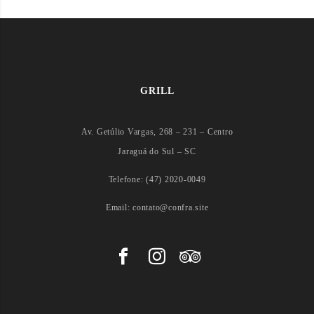
GRILL
Av. Getúlio Vargas, 268 – 231 – Centro
Jaraguá do Sul – SC
Telefone: (47) 2020-0049
Email: contato@confra.site